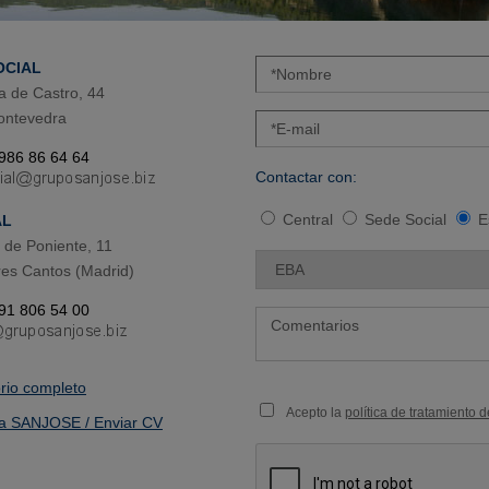
OCIAL
a de Castro, 44
ontevedra
 986 86 64 64
Contactar con:
Central
Sede Social
E
AL
de Poniente, 11
es Cantos (Madrid)
 91 806 54 00
orio completo
Acepto la
política de tratamiento 
a SANJOSE / Enviar CV