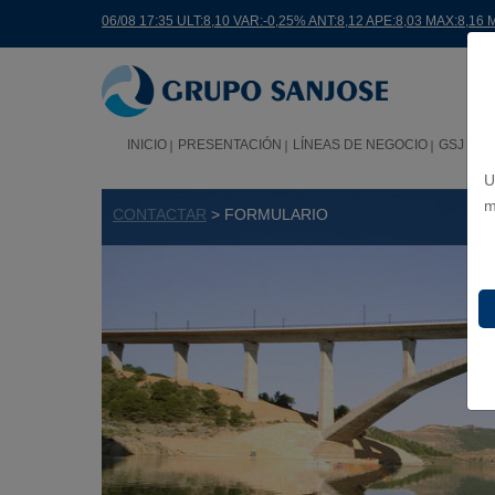
06/08 17:35 ULT:8,10 VAR:-0,25% ANT:8,12 APE:8,03 MAX:8,16 
INICIO
PRESENTACIÓN
LÍNEAS DE NEGOCIO
GSJ EN
U
m
CONTACTAR
> FORMULARIO