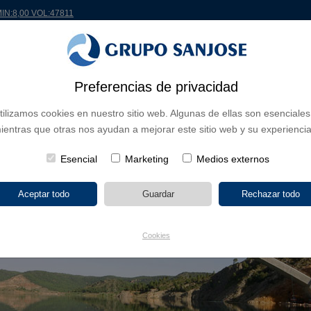
MIN:8,00 VOL:47811
Preferencias de privacidad
 EL MUNDO
PROYECTOS
ACCIONISTAS E INVERSORES
INNOVACIÓN
RSC
tilizamos cookies en nuestro sitio web. Algunas de ellas son esenciales
ientras que otras nos ayudan a mejorar este sitio web y su experiencia
Esencial
Marketing
Medios externos
Cookies