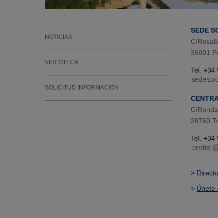
SEDE S
NOTICIAS
C/Rosalí
36001 P
VIDEOTECA
Tel. +34
SOLICITUD INFORMACIÓN
CENTR
C/Ronda 
28760 Tr
Tel. +34
>
Direct
>
Únete 