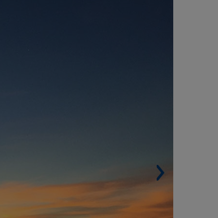
ARQUES EÓLICOS NO DISTRITO DE
ALDONADO (URUGUAI)
ARQUE EÓLICO CARAPÉ I
Potência comercial de 50 MW.
Aerogeradores. 17.
ARQUE EÓLICO CARAPÉ II
Potência comercial de 40 MW.
Aerogeradores. 14.
Engenharia e Projeto. GSJ Solutions.
 Construção. SANJOSE Constructora.