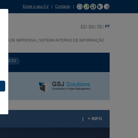
Envie o seu CV
|
Contacto
|
ES
EN
FR
PT
SALA DE IMPRENSA
SISTEMA INTERNO DE INFORMAÇÃO
PROJETO
|
+ INFO