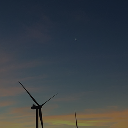
P
M
P
> 
> 
P
> 
> 
> 
>