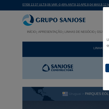
07/08 13:37 ULT:8,06 VAR:-0,49% ANT:8,10 APE:8,04 MAX:8,12 
INÍCIO
APRESENTAÇÃO
LINHAS DE NEGÓCIO
GSJ NO
U
q
LINHAS D
Uruguai >
PARQUES EÓL