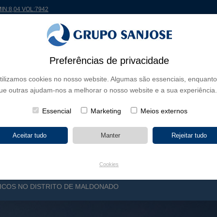
MIN:8,04 VOL:7942
Preferências de privacidade
 MUNDO
PROJETOS
ACIONISTAS E INVESTIDORES
INOVAÇÃO
RSC
RH
tilizamos cookies no nosso website. Algumas são essenciais, enquanto
ue outras ajudam-nos a melhorar o nosso website e a sua experiência.
E NEGÓCIO
CONTINENTES
TIPOLOGIA DE OBRA
NOME DO 
Essencial
Marketing
Meios externos
Cookies
ICOS NO DISTRITO DE MALDONADO