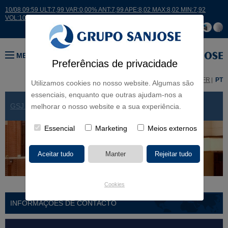
10/08 09:59 ULT:7,99 VAR:0,00% ANT:7,99 APE:8,02 MAX:8,02 MIN:7,92
VOL:10392
MENU
Preferências de privacidade
ES
EN
FR
PT
Utilizamos cookies no nosso website. Algumas são
essenciais, enquanto que outras ajudam-nos a
GSJ NO MUNDO
> USA
melhorar o nosso website e a sua experiência.
Essencial
Marketing
Meios externos
Cookies
INFORMAÇÕES DE CONTACTO