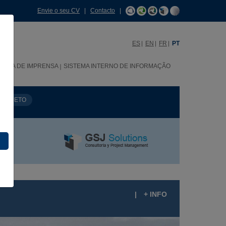
Envie o seu CV
|
Contacto
|
ES
EN
FR
PT
SALA DE IMPRENSA
SISTEMA INTERNO DE INFORMAÇÃO
PROJETO
|
+ INFO