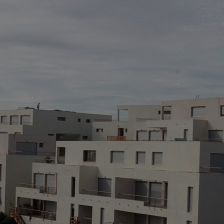
D
M
> 
> 
> 