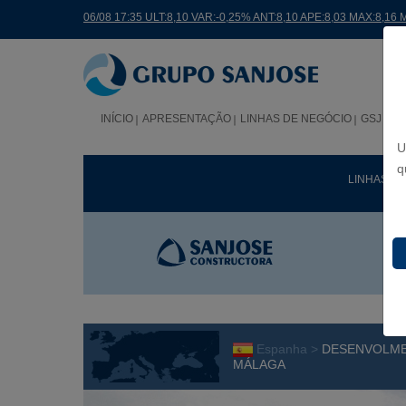
06/08 17:35 ULT:8,10 VAR:-0,25% ANT:8,10 APE:8,03 MAX:8,16 
INÍCIO
APRESENTAÇÃO
LINHAS DE NEGÓCIO
GSJ NO
U
q
LINHAS D
Espanha >
DESENVOLMEN
MÁLAGA