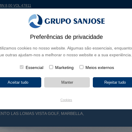
MIN:8,00 VOL:47811
Preferências de privacidade
 MUNDO
PROJETOS
ACIONISTAS E INVESTIDORES
INOVAÇÃO
RSC
RH
tilizamos cookies no nosso website. Algumas são essenciais, enquanto
ue outras ajudam-nos a melhorar o nosso website e a sua experiência.
E NEGÓCIO
CONTINENTES
TIPOLOGIA DE OBRA
NOME DO 
Essencial
Marketing
Meios externos
Cookies
TO LAS LOMAS VISTA GOLF, MARBELLA,