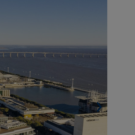
OMPLEXO MARTINHAL, LISBOA
PORTUGAL)
Área construída. 75.677 m².
Lugares de Estacionamento. 614.
Arquiteto. Eduardo Capinha Lopes.
ifício Ageas Tejo
Superficie construida. 41.000 m².
Plazas de aparcamiento. 472.
Otros Servicios. Auditório, Business Center,
a, piscinas, restaurantes, rooftop bar, etc.