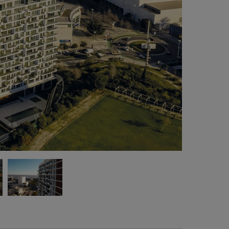
Prémio Nacional do Imobiliário Expresso/SIC
ticias na Categoría Arquitetura de Interiores -
critórios.
 Prémio de Melhor Empreendimento do Ano
22 nos Prémios Nacionais do Imobiliário de
rtugal.
Prémio de Melhor Projeto 2022 na Categoria
scritórios" nos Prémios Nacionais do Imobiliário
 Portugal.
Prémio SIL (Salão Imobiliário de Portugal) 2021
melhor "Construção Sustentável e Eficiência
ergética".
Projeto executado sob os padrões da
ertificação BREEAM®.