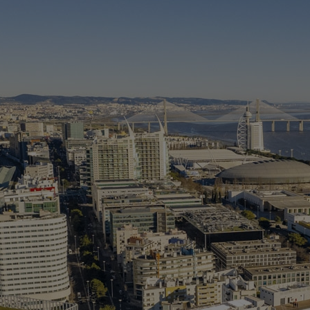
C
(
> 
> 
> 
Ed
> 
> 
> 
sp