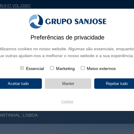
MIN:8,07 VOL:15007
Preferências de privacidade
 MUNDO
PROJETOS
ACIONISTAS E INVESTIDORES
INOVAÇÃO
RSC
RH
tilizamos cookies no nosso website. Algumas são essenciais, enquanto
ue outras ajudam-nos a melhorar o nosso website e a sua experiência.
E NEGÓCIO
CONTINENTES
TIPOLOGIA DE OBRA
NOME DO 
Essencial
Marketing
Meios externos
Cookies
RTINHAL, LISBOA