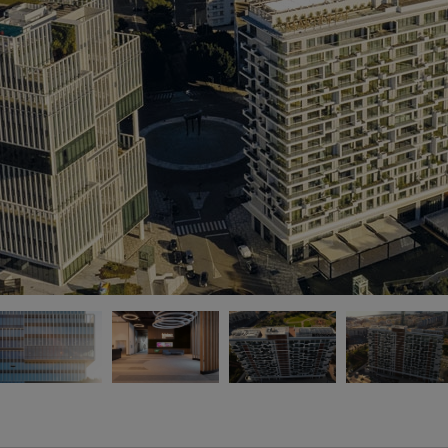
* 
No
Es
*
20
Po
* 
"E
de
* 
à 
En
> 
c