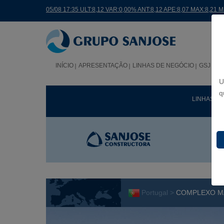
05/08 17:35 ULT:8,12 VAR:0,00% ANT:8,12 APE:8,07 MAX:8,21 
INÍCIO
APRESENTAÇÃO
LINHAS DE NEGÓCIO
GSJ NO
U
q
LINHAS D
Portugal >
COMPLEXO MA