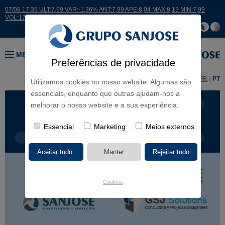
07/08 17:35 ULT:7,99 VAR:-1,36% ANT:7,99 APE:8,04 MAX:8,13 MIN:7,99
VOL:17664
MENU
Preferências de privacidade
ES
EN
FR
PT
Utilizamos cookies no nosso website. Algumas são
essenciais, enquanto que outras ajudam-nos a
LINHAS DE NEGÓCIO
CONTINENTES
melhorar o nosso website e a sua experiência.
Essencial
Marketing
Meios externos
TIPOLOGIA DE OBRA
NOME DO PROJETO
Cookies