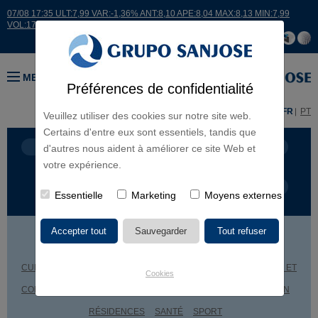
07/08 17:35 ULT:7,99 VAR:-1,36% ANT:8,10 APE:8,04 MAX:8,13 MIN:7,99
VOL:17664
MENU
Préférences de confidentialité
ES
EN
FR
PT
Veuillez utiliser des cookies sur notre site web.
Certains d'entre eux sont essentiels, tandis que
LIGNES D'ACTIVITÉ
CONTINENTS
d'autres nous aident à améliorer ce site Web et
votre expérience.
TYPE DE PROJET
NOM DU PROJET
Essentielle
Marketing
Moyens externes
BÂTIMENTS ADMINISTRATIFS
CENTRES COMMERCIAUX
CULTURE
ÉDUCATION
GÉNIE CIVIL
HÔTELS
INGÉNIERIE ET
Cookies
CONSTRUCTION INDUSTRIELLE
LOGEMENT
RÉHABILITATION
RÉSIDENCES
SANTÉ
SPORT