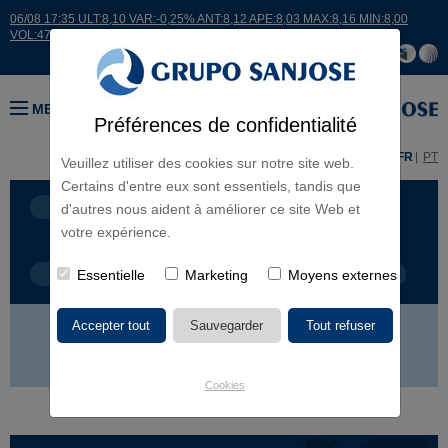
06/08 17:35 ULT:8,10 VAR:-0,25% ANT:8,12 APE:8,03 MAX:8,16 MIN:8,00
VOL:47811
MENU
Préférences de confidentialité
ES
EN
FR
PT
Veuillez utiliser des cookies sur notre site web.
Certains d'entre eux sont essentiels, tandis que
LIGNES D'ACTIVITÉ
CONTINENTS
d'autres nous aident à améliorer ce site Web et
votre expérience.
TYPE DE PROJET
Essentielle
Marketing
NOM DU PROJET
Moyens externes
EUROPE
AMÉRIQUE
ASIE
AFRIQUE
Cookies