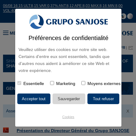
06/08 16:15 ULT:8,15 VAR:0,37% ANT:8,12 APE:8,03 MAX:8,16 MIN:8,00
VOL:40081
MENU
Préférences de confidentialité
ES
EN
FR
PT
Veuillez utiliser des cookies sur notre site web.
Certains d'entre eux sont essentiels, tandis que
SHAREHOLDERS AND INVESTORS
> GENERAL MEETING OF
d'autres nous aident à améliorer ce site Web et
SHAREHOLDERS
votre expérience.
Essentielle
Marketing
Moyens externes
GENERAL MEETING OF SHAREHOLDERS
Assemblée Générale d´Actionnaires 2026
Cookies
Présentation du Directeur Général du Grupo SANJOSE