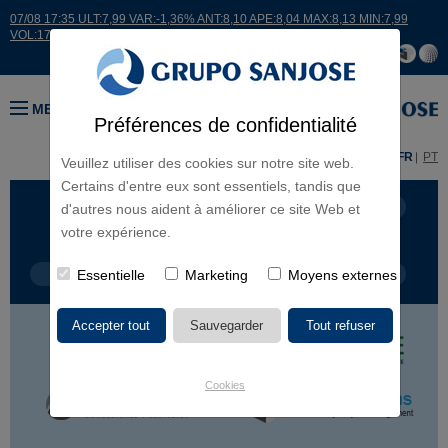
07/08 17:35 ULT:7,99 VAR:-1,36% ANT:8,10 APE:8,04 MAX:8,13 MIN:7,99
VOL:17664
MENU
Préférences de confidentialité
ES
EN
FR
PT
Veuillez utiliser des cookies sur notre site web.
Certains d'entre eux sont essentiels, tandis que
LIGNES D'ACTIVITÉ
CONTINENTS
d'autres nous aident à améliorer ce site Web et
votre expérience.
TYPE DE PROJET
Essentielle
Marketing
NOM DU PROJET
Moyens externes
Cookies