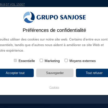
MIN:8,07 VOL:15007
Préférences de confidentialité
ONDE
PROJETS
ACTIONNAIRES ET INVESTISSEURS
INNOVATION
RSC
R
euillez utiliser des cookies sur notre site web. Certains d'entre eux sont
ssentiels, tandis que d'autres nous aident à améliorer ce site Web et
S D'ACTIVITÉ
CONTINENTS
TYPE DE PROJET
NOM DU PR
otre expérience.
Essentielle
Marketing
Moyens externes
Cookies
 OASE Á SAN BARTOLOMÉ DE TIRAJANA, LAS