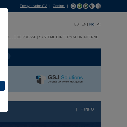
Envoyer votre CV
|
Contact
|
ES
EN
FR
PT
H
SALLE DE PRESSE
SYSTÈME D'INFORMATION INTERNE
OJET
|
+ INFO