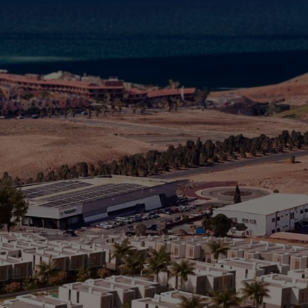
R
T
(
> 
> 
> 
Al