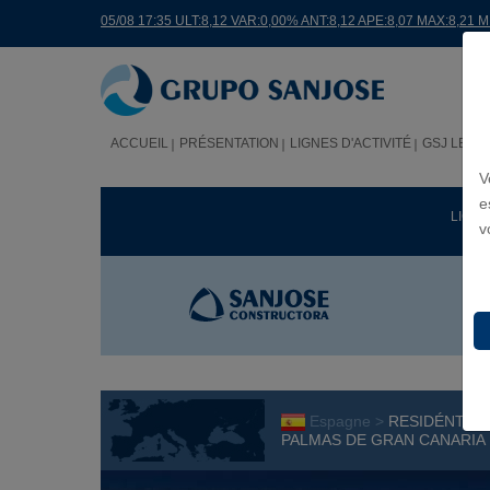
05/08 17:35 ULT:8,12 VAR:0,00% ANT:8,12 APE:8,07 MAX:8,21 
ACCUEIL
PRÉSENTATION
LIGNES D'ACTIVITÉ
GSJ LE M
V
e
LIGNE
v
Espagne >
RESIDÉNTIEL
PALMAS DE GRAN CANARIA