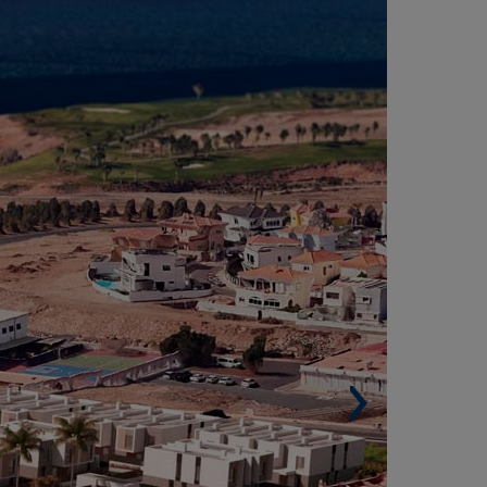
ESIDÉNTIEL OASE Á SAN BARTOLOMÉ DE
IRAJANA, LAS PALMAS DE GRAN CANARIA
ESPAGNE)
Surface construite. 25 427 m².
Logements. 96.
Architectes. Carlos Javier Cabrera Gil et
ejandro Morán Hurtado.