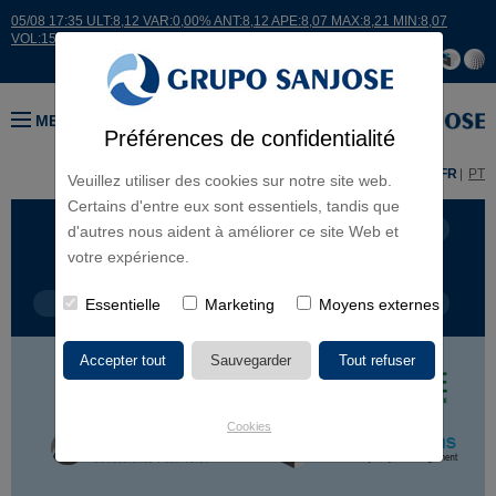
05/08 17:35 ULT:8,12 VAR:0,00% ANT:8,12 APE:8,07 MAX:8,21 MIN:8,07
VOL:15007
MENU
Préférences de confidentialité
ES
EN
FR
PT
Veuillez utiliser des cookies sur notre site web.
Certains d'entre eux sont essentiels, tandis que
LIGNES D'ACTIVITÉ
CONTINENTS
d'autres nous aident à améliorer ce site Web et
votre expérience.
TYPE DE PROJET
Essentielle
Marketing
NOM DU PROJET
Moyens externes
Cookies