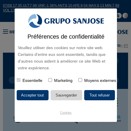
07/08 17:35 ULT:7,99 VAR:-1,36% ANT:8,10 APE:8,04 MAX:8,13 MIN:7,99
VOL:17664
MENU
Préférences de confidentialité
ES
EN
FR
PT
Veuillez utiliser des cookies sur notre site web.
Certains d'entre eux sont essentiels, tandis que
LIGNES D'ACTIVITÉ
CONTINENTS
d'autres nous aident à améliorer ce site Web et
votre expérience.
TYPE DE PROJET
Essentielle
Marketing
NOM DU PROJET
Moyens externes
Cookies