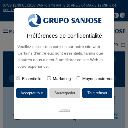
07/08 11:39 ULT:8,07 VAR:-0,37% ANT:8,10 APE:8,04 MAX:8,12 MIN:8,04
VOL:7608
MENU
Préférences de confidentialité
ES
EN
FR
PT
Veuillez utiliser des cookies sur notre site web.
Certains d'entre eux sont essentiels, tandis que
LIGNES D'ACTIVITÉ
CONTINENTS
d'autres nous aident à améliorer ce site Web et
votre expérience.
TYPE DE PROJET
Essentielle
Marketing
NOM DU PROJET
Moyens externes
Cookies