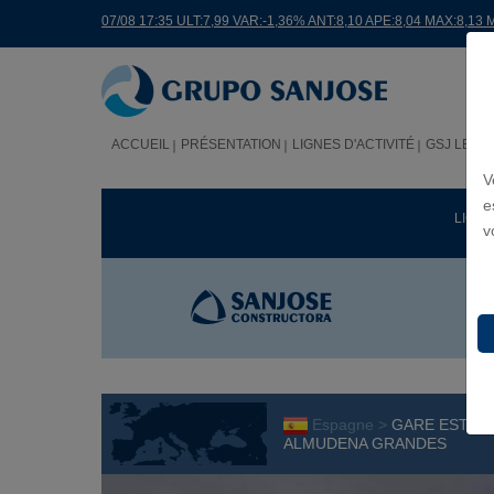
07/08 17:35 ULT:7,99 VAR:-1,36% ANT:8,10 APE:8,04 MAX:8,13 
ACCUEIL
PRÉSENTATION
LIGNES D'ACTIVITÉ
GSJ LE M
V
e
LIGNE
v
Espagne >
GARE ESTACI
ALMUDENA GRANDES