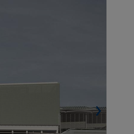
ARE ESTACIÓN PASANTE DE MADRID -
UERTA DE ATOCHA - ALMUDENA GRANDES
ESPAGNE)
Surface construite. 87 568 m².
Surface urbanisée. 62 975 m².
Surface d’opération. 95 000 m².
Architecte/Ingénierie. Ineco.
 gare de transit, qui sera souterraine, sera
tuée sous les voies de l'actuelle Puerta de
ocha et de la Calle Méndez Álvaro. Elle
mptera quatre nouvelles voies et deux quais, et
 réalisation implique une grande complexité
chnique, bien qu'elle n'entraîne pas de
upures dans le trafic ferroviaire.