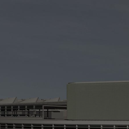
G
P
(
> 
> 
> 
> 
La
si
At
co
sa
te
co