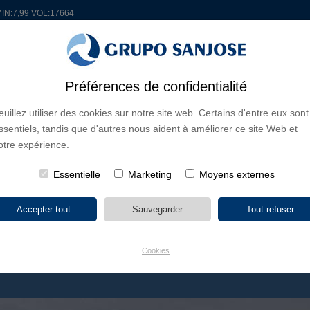
MIN:7,99 VOL:17664
Préférences de confidentialité
ONDE
PROJETS
ACTIONNAIRES ET INVESTISSEURS
INNOVATION
RSC
R
euillez utiliser des cookies sur notre site web. Certains d'entre eux sont
ssentiels, tandis que d'autres nous aident à améliorer ce site Web et
S D'ACTIVITÉ
CONTINENTS
TYPE DE PROJET
NOM DU PR
otre expérience.
Essentielle
Marketing
Moyens externes
Cookies
ÓN PASANTE DE MADRID - PUERTA DE ATOCHA -