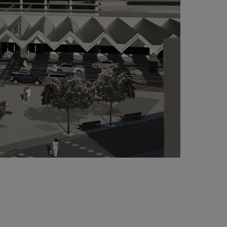
 nouvelle infrastructure construite par
NJOSE profite de l'irrégularité de son
placement pour générer plusieurs niveaux sur
squels développer les différents espaces, tout
 se connectant à la Puerta de Atocha au nord
 à un nouveau vestibule dans Méndez Álvaro à
extrémité sud. Cette articulation par niveaux et
ages se fera principalement de la manière
ivante : à 600 mètres d'altitude, se trouveront
s quais ; à 607 mètres, deux salles
embarquement au nord et au sud et leurs
sserelles de liaison ; à un étage supérieur, à
1 mètres, le hall sud de Méndez Álvaro, y
mpris une plate-forme destinée à favoriser
intermodalité avec les stations de taxis, les VTC,
s voitures particulières, etc. ; et à 624 mètres, la
nnexion avec le premier étage du hall des
parts de Puerta de Atocha. En outre, la partie