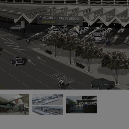
La
SA
em
le
en
et
l'
us
su
le
d'
pa
61
co
l'
le
co
dé