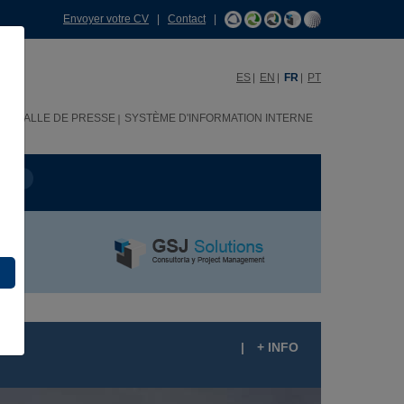
Envoyer votre CV
|
Contact
|
ES
EN
FR
PT
H
SALLE DE PRESSE
SYSTÈME D'INFORMATION INTERNE
OJET
|
+ INFO