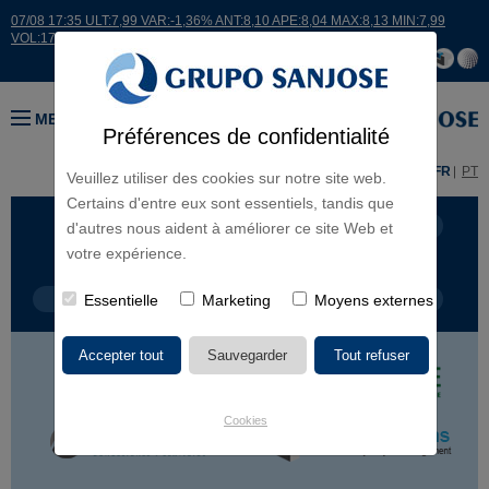
07/08 17:35 ULT:7,99 VAR:-1,36% ANT:8,10 APE:8,04 MAX:8,13 MIN:7,99
VOL:17664
MENU
Préférences de confidentialité
ES
EN
FR
PT
Veuillez utiliser des cookies sur notre site web.
Certains d'entre eux sont essentiels, tandis que
LIGNES D'ACTIVITÉ
CONTINENTS
d'autres nous aident à améliorer ce site Web et
votre expérience.
TYPE DE PROJET
Essentielle
Marketing
NOM DU PROJET
Moyens externes
Cookies