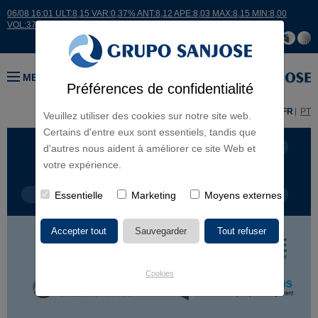
06/08 16:01 ULT:8,15 VAR:0,37% ANT:8,12 APE:8,03 MAX:8,15 MIN:8,00
VOL:37938
MENU
Préférences de confidentialité
ES
EN
FR
PT
Veuillez utiliser des cookies sur notre site web.
Certains d'entre eux sont essentiels, tandis que
LIGNES D'ACTIVITÉ
CONTINENTS
d'autres nous aident à améliorer ce site Web et
votre expérience.
TYPE DE PROJET
Essentielle
Marketing
NOM DU PROJET
Moyens externes
Cookies