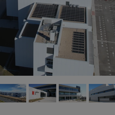
- 
re
d’
re
di
de
dé
un
pe
m
- 
es
su
pa
de
- 
pa
en
fa
po