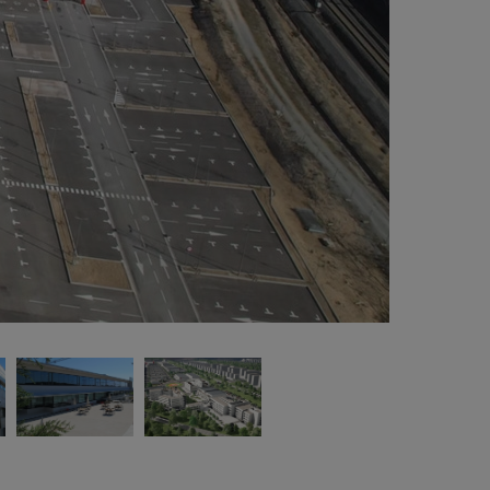
Deux bâtiments de grand volume abritant
spectivement deux et trois plateaux
enregistrement (d’environ 1 200 m² chacun) et
liés par un espace de restauration. Toutes
sposent de leur propre espace de production et
 post-production, ainsi que d’espaces pour les
cors, les loges, les vestiaires, les bureaux et
e surface destinée aux entrepôts, ce qui
rmettra à chacun d’entre eux de fonctionner de
anière autonome.
Le nouveau siège social du Groupe Secuoya
t un bâtiment moderne de quatre étages d’une
rface bâtie de 900 m², situé au sud de la
rcelle, face à laquelle il ouvre tous ses espaces
 travail.
Les installations sont complétées par un grand
rking, un quai de chargement, divers
trepôts, des locaux pour la réparation et la
brication de scènes et une grande esplanade
ur l’enregistrement à l’air libre.