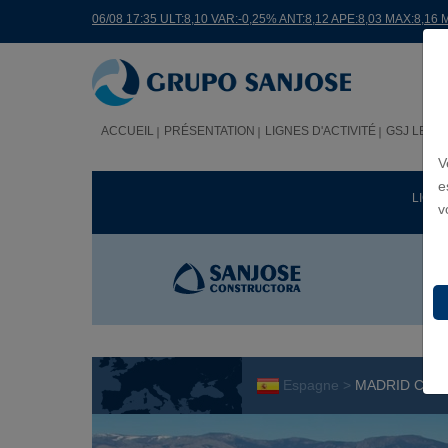
06/08 17:35 ULT:8,10 VAR:-0,25% ANT:8,12 APE:8,03 MAX:8,16 
ACCUEIL
PRÉSENTATION
LIGNES D'ACTIVITÉ
GSJ LE M
V
e
LIGNE
v
Espagne >
MADRID CON