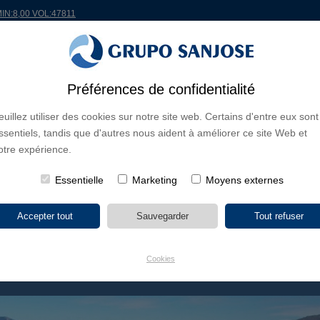
MIN:8,00 VOL:47811
Préférences de confidentialité
ONDE
PROJETS
ACTIONNAIRES ET INVESTISSEURS
INNOVATION
RSC
R
euillez utiliser des cookies sur notre site web. Certains d'entre eux sont
ssentiels, tandis que d'autres nous aident à améliorer ce site Web et
S D'ACTIVITÉ
CONTINENTS
TYPE DE PROJET
NOM DU PR
otre expérience.
Essentielle
Marketing
Moyens externes
Cookies
TENT CITY