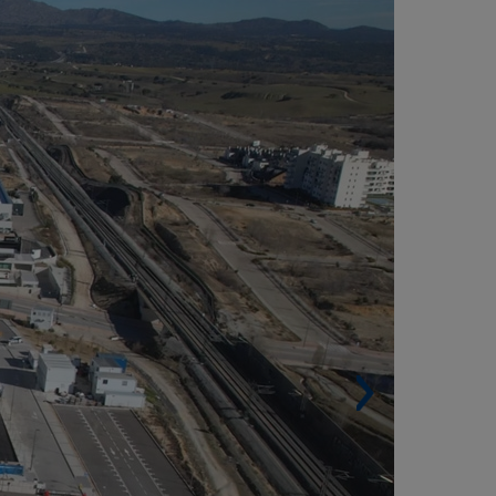
ADRID CONTENT CITY (ESPAGNE)
Surface construite. 72 526 m².
Bâtiments. 17.
Auditorium. 260 places.
Architecte. Pelayo García Costales, Santiago
fuentes Barrio, Ana del Valle Santos, Carlos
bio Carvajal et C23 Arquitectos.
 Ville de Télé est née avec la vocation de
venir un point de référence pour l’industrie
diovisuelle. Sur son terrain de presque 22 000
 est réparti un projet centré principalement sur
ux bâtiments destinés à abriter cinq plateaux,
 bâtiment d’entreprise et divers espaces de
utien :