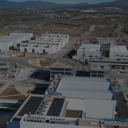
M
> 
> 
> 
> 
Ci
Ru
La
de
au
m²
de
un
so