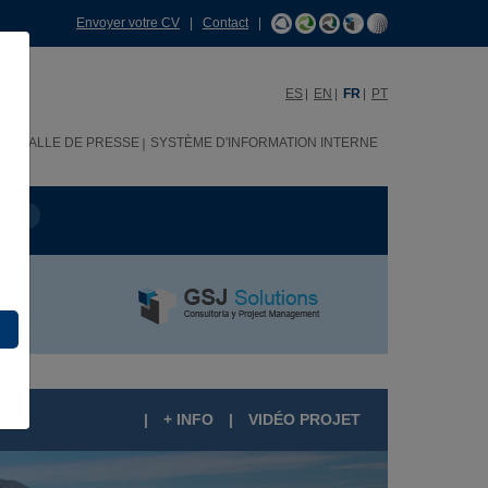
Envoyer votre CV
|
Contact
|
ES
EN
FR
PT
H
SALLE DE PRESSE
SYSTÈME D'INFORMATION INTERNE
OJET
|
+ INFO
|
VIDÉO PROJET