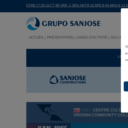
07/08 17:35 ULT:7,99 VAR:-1,36% ANT:8,10 APE:8,04 MAX:8,13 
ACCUEIL
PRÉSENTATION
LIGNES D'ACTIVITÉ
GSJ LE M
V
e
LIGNE
v
USA >
CENTRE CULTURE
VIRGINIA COMMUNITY COL