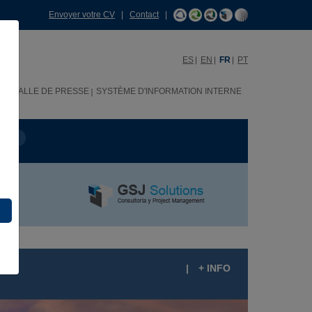
Envoyer votre CV
|
Contact
|
ES
EN
FR
PT
H
SALLE DE PRESSE
SYSTÈME D'INFORMATION INTERNE
OJET
|
+ INFO