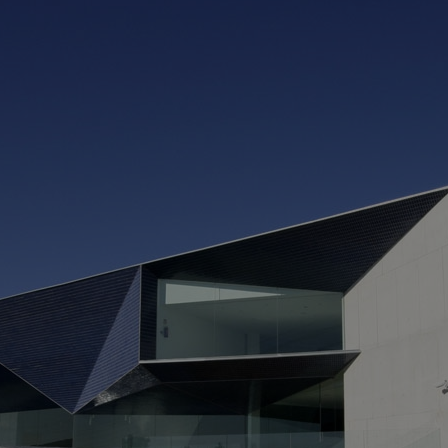
A
A
> 
> 
> 
> 
* 
A
d’
A
l’
* 
Ro