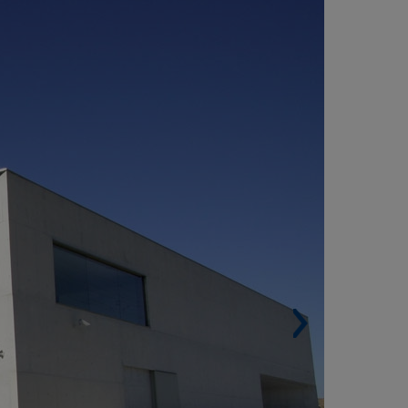
UDITORIUM DE TEULADA - MORAIRA,
LICANTE (ESPAGNE)
Surface construite. 5.100 m².
Auditorium principal. 680 places.
Salle d’exposition. 727 m².
Architecte. Francisco Mangado Beloqui.
Prix International d’Architecture de Chicago
thenaeum en 2012, accordé par le Musée
Architecture et Conception de Chicago
thenaeum et du Centre Européen pour
Architecture, l’Art, la Conception et l’Urbanisme.
Prix “RIBA Européen Awards 2013” par l’Institut
yal des Architectes Britanniques des bâtiments