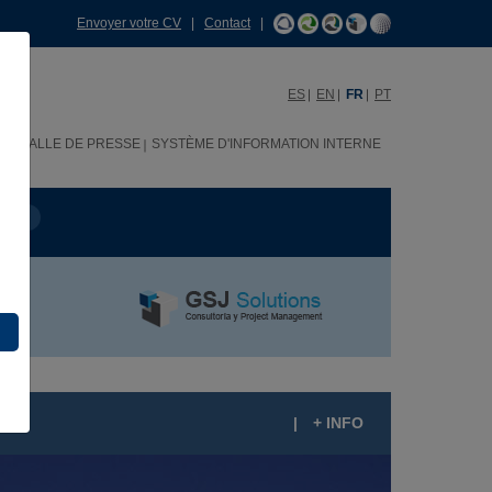
Envoyer votre CV
|
Contact
|
ES
EN
FR
PT
H
SALLE DE PRESSE
SYSTÈME D'INFORMATION INTERNE
OJET
|
+ INFO