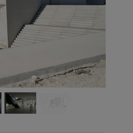
ors du Royaume-Uni.
Mention d’Honneur aux Prix Céramique
Architecture ASCER.