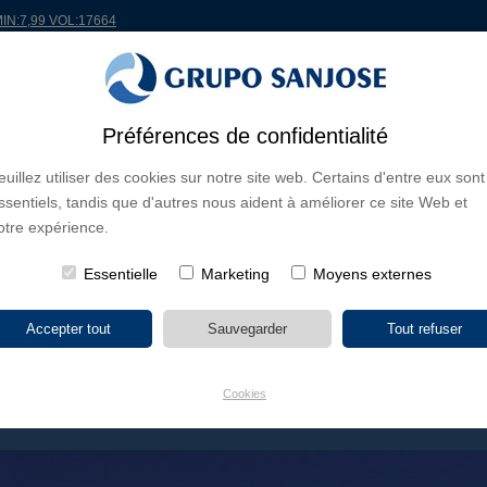
MIN:7,99 VOL:17664
Préférences de confidentialité
ONDE
PROJETS
ACTIONNAIRES ET INVESTISSEURS
INNOVATION
RSC
R
euillez utiliser des cookies sur notre site web. Certains d'entre eux sont
ssentiels, tandis que d'autres nous aident à améliorer ce site Web et
S D'ACTIVITÉ
CONTINENTS
TYPE DE PROJET
NOM DU PR
otre expérience.
Essentielle
Marketing
Moyens externes
Cookies
DE TEULADA - MORAIRA, ALICANTE