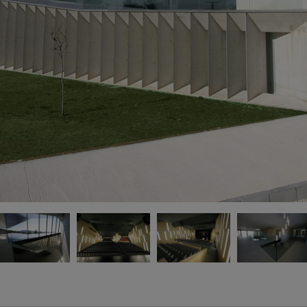
h
* 
d’