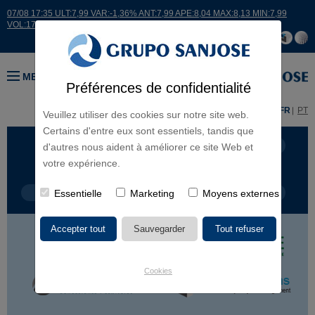
07/08 17:35 ULT:7,99 VAR:-1,36% ANT:7,99 APE:8,04 MAX:8,13 MIN:7,99
VOL:17664
MENU
Préférences de confidentialité
ES
EN
FR
PT
Veuillez utiliser des cookies sur notre site web.
Certains d'entre eux sont essentiels, tandis que
LIGNES D'ACTIVITÉ
CONTINENTS
d'autres nous aident à améliorer ce site Web et
votre expérience.
TYPE DE PROJET
Essentielle
Marketing
NOM DU PROJET
Moyens externes
Cookies