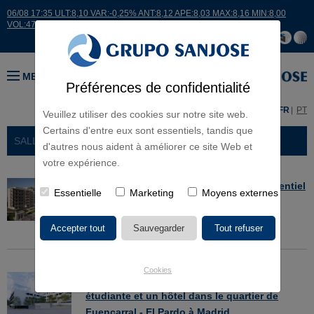
06/08 17:35 ULT:8,10 VAR:-0,25% ANT:8,12 APE:8,03 MAX:8,16 MIN:8,00
VOL:47811
MENU
Préférences de confidentialité
ES
EN
FR
PT
Veuillez utiliser des cookies sur notre site web.
Certains d'entre eux sont essentiels, tandis que
SALLE DE PRESSE
> NOUVELLES
d'autres nous aident à améliorer ce site Web et
votre expérience.
>
SANJOSE construira le complexe résidentiel
Essentielle
Marketing
Moyens externes
Viveros à Valladolid
05/08/2026
Cookies
>
SANJOSE va construire une résidence
étudiante et un hôtel dans le quartier de
Fuencarral - El Pardo à Madrid