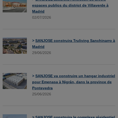
espaces publics du district de Villaverde à
Madrid
02/07/2026
>
SANJOSE construira Truliving Sanchinarro à
Madrid
29/06/2026
>
SANJOSE va construire un hangar industriel
pour Emenasa à Nigrán, dans la province de
Pontevedra
25/06/2026
>
SANJOSE construira le complexe résidentiel