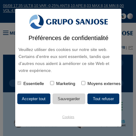
06/08 17:35 ULT:8,10 VAR:-0,25% ANT:8,10 APE:8,03 MAX:8,16 MIN:8,00
VOL:47811
MENU
Préférences de confidentialité
ES
EN
FR
PT
Veuillez utiliser des cookies sur notre site web.
Certains d'entre eux sont essentiels, tandis que
LIGNES D'ACTIVITÉ
CONTINENTS
d'autres nous aident à améliorer ce site Web et
votre expérience.
TYPE DE PROJET
Essentielle
Marketing
NOM DU PROJET
Moyens externes
Cookies