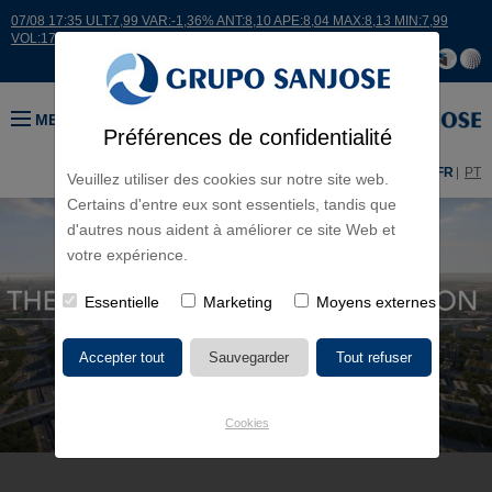
07/08 17:35 ULT:7,99 VAR:-1,36% ANT:8,10 APE:8,04 MAX:8,13 MIN:7,99
VOL:17664
MENU
Préférences de confidentialité
ES
EN
FR
PT
Veuillez utiliser des cookies sur notre site web.
Certains d'entre eux sont essentiels, tandis que
d'autres nous aident à améliorer ce site Web et
votre expérience.
Essentielle
Marketing
Moyens externes
Cookies