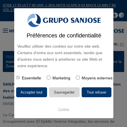
07/08 17:35 ULT:7,99 VAR:-1,36% ANT:8,10 APE:8,04 MAX:8,13 MIN:7,99
VOL:17664
MENU
Préférences de confidentialité
ES
EN
FR
PT
Veuillez utiliser des cookies sur notre site web.
Certains d'entre eux sont essentiels, tandis que
PRESS ROOM >
NEWS
> SANJOSE réalisera le service de
d'autres nous aident à améliorer ce site Web et
maintenance et amélioration des espaces verts existants dans la
votre expérience.
Zone H du Canal de Isabel II à Madrid
Essentielle
Marketing
Moyens externes
SANJOSE réalisera le service de maintenance et amélioration
des espaces verts existants dans la Zone H du Canal de
Isabel II à Madrid
09/08/2024
Cookies
Le Canal de Isabel II a attribué à SANJOSE Contructora, en
Groupement avec El Ejidillo Viveros Integrales, les services de