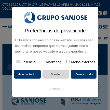
07/08 17:35 ULT:7,99 VAR:-1,36% ANT:8,10 APE:8,04 MAX:8,13 MIN:7,99
VOL:17664
MENU
Preferências de privacidade
ES
EN
FR
PT
Utilizamos cookies no nosso website. Algumas são
essenciais, enquanto que outras ajudam-nos a
LINHAS DE NEGÓCIO
CONTINENTES
melhorar o nosso website e a sua experiência.
Essencial
Marketing
Meios externos
TIPOLOGIA DE OBRA
NOME DO PROJETO
Cookies