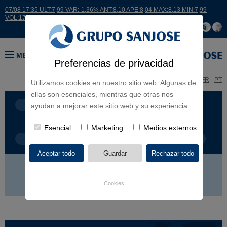
07/08 17:35 ULT:7,99 VAR:-1,36% ANT:8,10 APE:8,04 MAX:8,13 MIN:7,99
VOL:17664
MENÚ
Preferencias de privacidad
ES
EN
FR
PT
Utilizamos cookies en nuestro sitio web. Algunas de
ellas son esenciales, mientras que otras nos
LÍNEA DE NEGOCIO
CONTINENTES
ayudan a mejorar este sitio web y su experiencia.
Esencial
Marketing
Medios externos
TIPOLOGÍA DE OBRA
POR NOMBRE
EUROPA
AMÉRICA
ASIA
ÁFRICA
Cookies