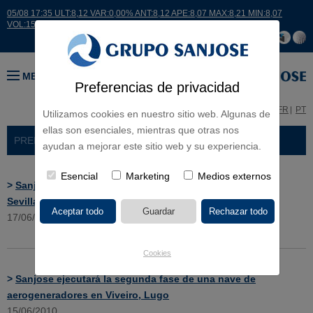
05/08 17:35 ULT:8,12 VAR:0,00% ANT:8,12 APE:8,07 MAX:8,21 MIN:8,07
VOL:15007
MENÚ
Preferencias de privacidad
ES
EN
FR
PT
Utilizamos cookies en nuestro sitio web. Algunas de
ellas son esenciales, mientras que otras nos
PRENSA
> NOTICIAS
ayudan a mejorar este sitio web y su experiencia.
Esencial
Marketing
Medios externos
>
Sanjose construirá el Colegio Altasierra en Espartinas,
Sevilla
17/06/2010
Cookies
>
Sanjose ejecutará la segunda fase de una nave de
aerogeneradores en Viveiro, Lugo
15/06/2010