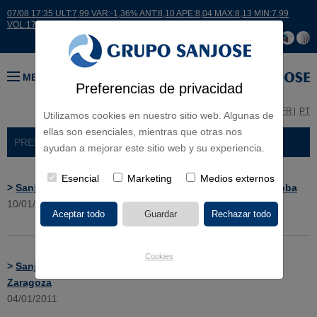
07/08 17:35 ULT:7,99 VAR:-1,36% ANT:8,10 APE:8,04 MAX:8,13 MIN:7,99
VOL:17664
MENÚ
Preferencias de privacidad
ES
EN
FR
PT
Utilizamos cookies en nuestro sitio web. Algunas de
ellas son esenciales, mientras que otras nos
PRENSA
> NOTICIAS
ayudan a mejorar este sitio web y su experiencia.
Esencial
Marketing
Medios externos
>
Sanjose constriuirá el nuevo CEIP Fray Albino de Córdoba
10/01/2011
Cookies
>
Sanjose construirá una piscina cubierta en Alagón,
Zaragoza
04/01/2011