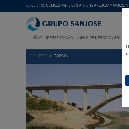
05/08 17:35 ULT:8,12 VAR:0,00% ANT:8,12 APE:8,07 MAX:8,21 
INÍCIO
APRESENTAÇÃO
LINHAS DE NEGÓCIO
GSJ NO
U
q
CONTATO
> FORMA