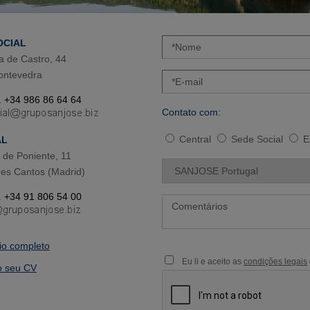
OCIAL
a de Castro, 44
ontevedra
. +34 986 86 64 64
Contato com:
Central
Sede Social
E
AL
de Poniente, 11
es Cantos (Madrid)
. +34 91 806 54 00
rio completo
Eu li e aceito as
condições legais
o seu CV