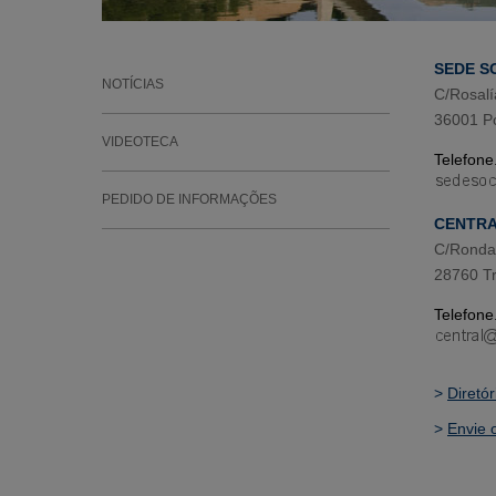
SEDE S
NOTÍCIAS
C/Rosalí
36001 P
VIDEOTECA
Telefone
PEDIDO DE INFORMAÇÕES
CENTR
C/Ronda 
28760 Tr
Telefone
>
Diretó
>
Envie 