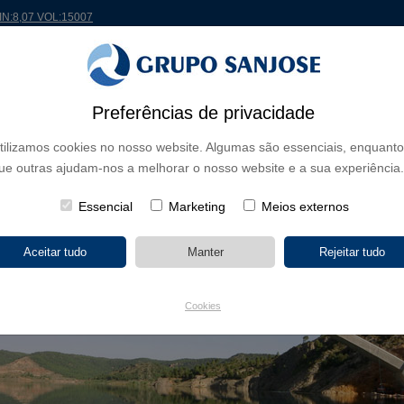
MIN:8,07 VOL:15007
Preferências de privacidade
 MUNDO
PROJETOS
ACIONISTAS E INVESTIDORES
INOVAÇÃO
RSC
RH
tilizamos cookies no nosso website. Algumas são essenciais, enquanto
ue outras ajudam-nos a melhorar o nosso website e a sua experiência.
Essencial
Marketing
Meios externos
Cookies