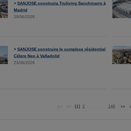
>
SANJOSE construira Truliving Sanchinarro à
Madrid
29/06/2026
>
SANJOSE construira le complexe résidentiel
Célere Neo à Valladolid
23/06/2026
[1]
2
. . . . . .
146