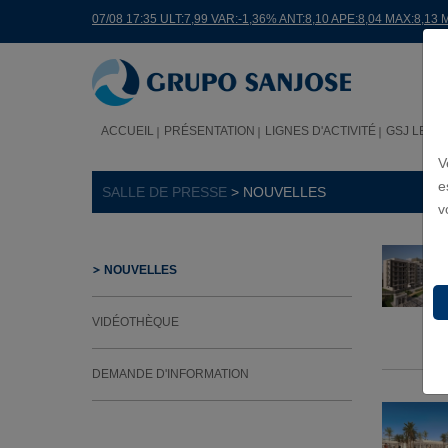
07/08 17:35 ULT:7,99 VAR:-1,36% ANT:8,10 APE:8,04 MAX:8,13 
ACCUEIL
PRÉSENTATION
LIGNES D'ACTIVITÉ
GSJ LE M
V
e
SALLE DE PRESSE
> NOUVELLES
v
NOUVELLES
VIDÉOTHÈQUE
DEMANDE D'INFORMATION