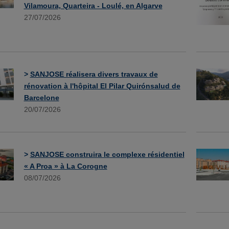
Vilamoura, Quarteira - Loulé, en Algarve
27/07/2026
>
SANJOSE réalisera divers travaux de
rénovation à l'hôpital El Pilar Quirónsalud de
Barcelone
20/07/2026
>
SANJOSE construira le complexe résidentiel
« A Proa » à La Corogne
08/07/2026