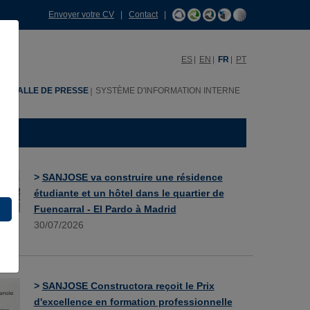
Envoyer votre CV
|
Contact
|
ES
EN
FR
PT
H
SALLE DE PRESSE
SYSTÈME D'INFORMATION INTERNE
>
SANJOSE va construire une résidence
étudiante et un hôtel dans le quartier de
Fuencarral - El Pardo à Madrid
30/07/2026
>
SANJOSE Constructora reçoit le Prix
d'excellence en formation professionnelle