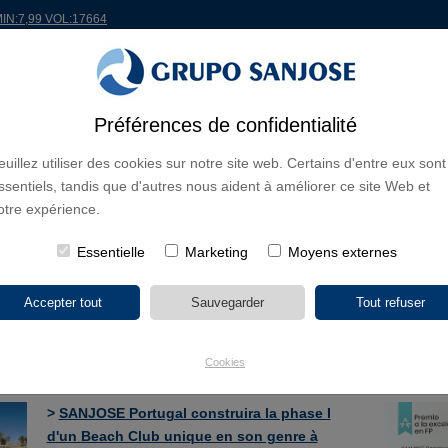
MIN:7,99 VOL:17664
Préférences de confidentialité
ONDE
PROJETS
ACTIONNAIRES ET INVESTISSEURS
INNOVATION
RSC
R
euillez utiliser des cookies sur notre site web. Certains d'entre eux sont
ssentiels, tandis que d'autres nous aident à améliorer ce site Web et
otre expérience.
Essentielle
Marketing
Moyens externes
>
SANJOSE construira le complexe résidentiel
Viveros à Valladolid
05/08/2026
Cookies
>
SANJOSE Portugal construira la phase I
d'un Beach Club unique en son genre à